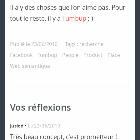
Il a y des choses que l’on aime pas. Pour
tout le reste, il y a
Tumbup
;-)
Publié le
23/06/2010
Tags :
recherche
Facebook
Tumbup
People
Product
Place
Web sémantique
Vos réflexions
Jusled
•
Le 23/06/2010
Très beau concept, c'est prometteur !