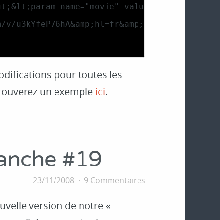
odifications pour toutes les
 trouverez un exemple
ici
.
manche #19
23/11/2008
9 Commentaires
velle version de notre «