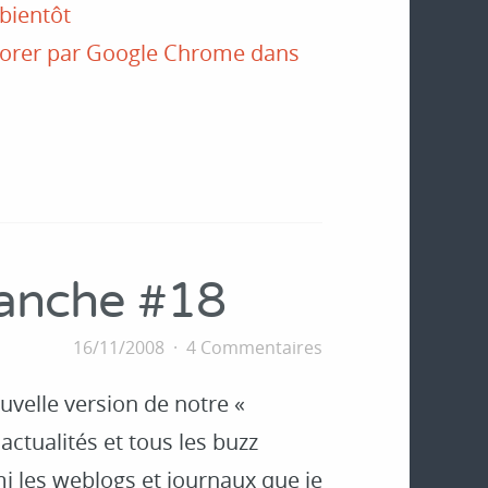
bientôt
plorer par Google Chrome dans
manche #18
16/11/2008
4 Commentaires
velle version de notre «
actualités et tous les buzz
mi les weblogs et journaux que je