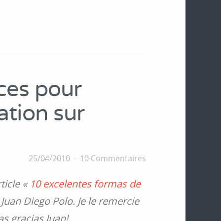
ices pour
ation sur
25/04/2010
10 Commentaires
rticle «
10 excelentes formas de
r Juan Diego Polo. Je le remercie
as gracias Juan!