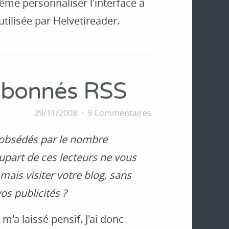
ême personnaliser l'interface à
utilisée par Helvetireader.
abonnés RSS
29/11/2008
9 Commentaires
 obsédés par le nombre
lupart de ces lecteurs ne vous
amais visiter votre blog, sans
s publicités ?
m'a laissé pensif. J'ai donc