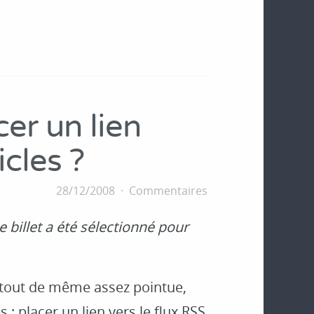
cer un lien
icles ?
28/12/2008
Commentaires
ce billet a été sélectionné pour
 tout de même assez pointue,
 : placer un lien vers le flux RSS