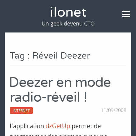
ilonet
Un geek devenu CTO
Tag : Réveil Deezer
Deezer en mode
radio-réveil !
11/09/2008
INTERNET
L'application
dzGetUp
permet de