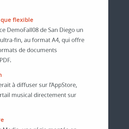
que flexible
ence DemoFall08 de San Diego un
ltra-fin, au format A4, qui offre
x formats de documents
PDF.
h
ait à diffuser sur l’AppStore,
rtail musical directement sur
re