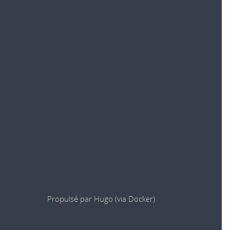
Propulsé par
Hugo
(via
Docker
)