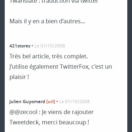
Twanslate : traduction via twitter
Mais il y en a bien d'autres...
421stores
•
Le 01/10/2008
Très bel article, très complet.
J'utilise également TwitterFox, c'est un
plaisir !
Julien Guyomard
[url]
•
Le 01/10/2008
@@zecool : Je viens de rajouter
Tweetdeck, merci beaucoup !