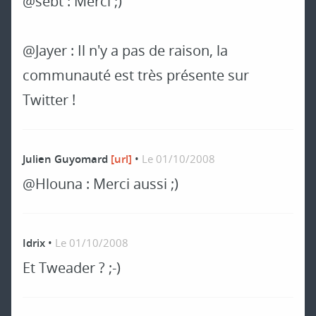
@sebt : Merci ;)
@Jayer : Il n'y a pas de raison, la
communauté est très présente sur
Twitter !
Julien Guyomard
[url]
•
Le 01/10/2008
@Hlouna : Merci aussi ;)
Idrix
•
Le 01/10/2008
Et Tweader ? ;-)