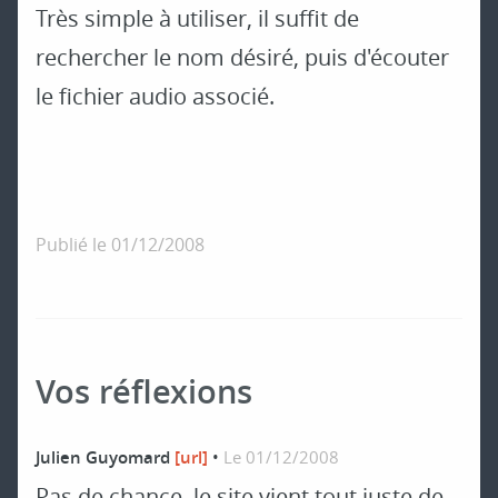
Très simple à utiliser, il suffit de
rechercher le nom désiré, puis d'écouter
le fichier audio associé.
Publié le
01/12/2008
Vos réflexions
Julien Guyomard
[url]
•
Le 01/12/2008
Pas de chance, le site vient tout juste de