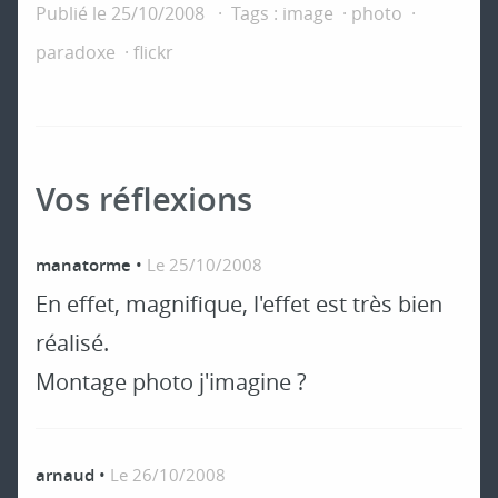
Publié le
25/10/2008
Tags :
image
photo
paradoxe
flickr
Vos réflexions
manatorme
•
Le 25/10/2008
En effet, magnifique, l'effet est très bien
réalisé.
Montage photo j'imagine ?
arnaud
•
Le 26/10/2008